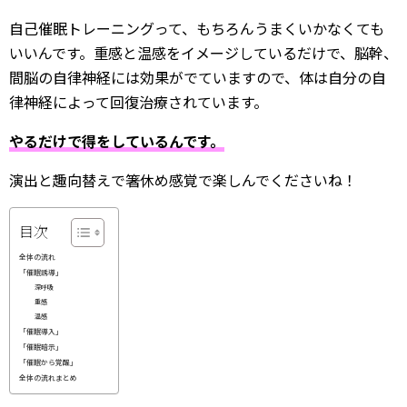
自己催眠トレーニングって、もちろんうまくいかなくても
いいんです。重感と温感をイメージしているだけで、脳幹、
間脳の自律神経には効果がでていますので、体は自分の自
律神経によって回復治療されています。
やるだけで得をしているんです。
演出と趣向替えで箸休め感覚で楽しんでくださいね！
目次
全体の流れ
「催眠誘導」
深呼吸
重感
温感
「催眠導入」
「催眠暗示」
「催眠から覚醒」
全体の流れまとめ