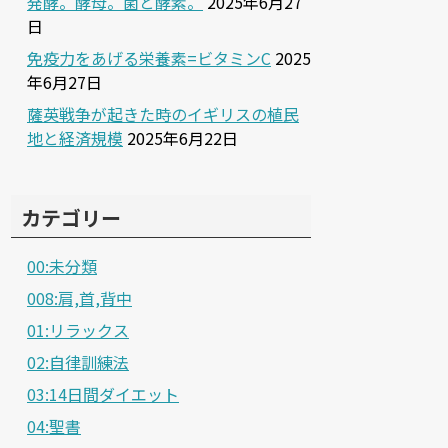
発酵。酵母。菌と酵素。
2025年6月27
日
免疫力をあげる栄養素=ビタミンC
2025
年6月27日
薩英戦争が起きた時のイギリスの植民
地と経済規模
2025年6月22日
カテゴリー
00:未分類
008:肩,首,背中
01:リラックス
02:自律訓練法
03:14日間ダイエット
04:聖書