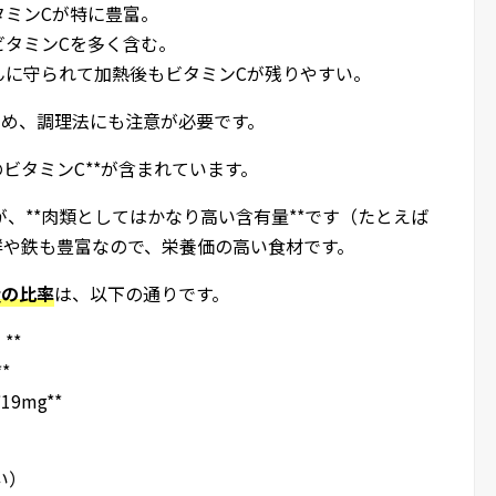
でビタミンCが特に豊富。
しくビタミンCを多く含む。
でんぷんに守られて加熱後もビタミンCが残りやすい。
ため、調理法にも注意が必要です。
gのビタミンC**が含まれています。
、**肉類としてはかなり高い含有量**です（たとえば
群や鉄も豊富なので、栄養価の高い食材です。
量の比率
は、以下の通りです。
**
*
9mg**
多い）