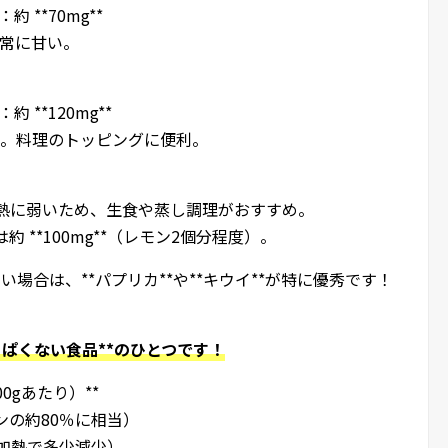
約 **70mg**
非常に甘い。
 **120mg**
可能。料理のトッピングに便利。
性で熱に弱いため、生食や蒸し調理がおすすめ。
約 **100mg**（レモン2個分程度）。
場合は、**パプリカ**や**キウイ**が特に優秀です！
っぱくない食品**のひとつです！
0gあたり）**
レモンの約80％に相当）
**（加熱で多少減少）