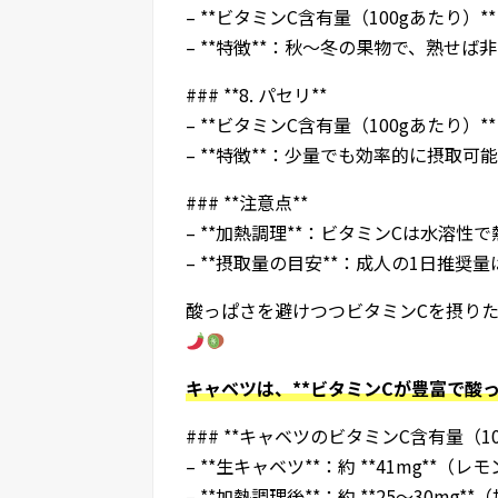
– **ビタミンC含有量（100gあたり）**：
– **特徴**：秋～冬の果物で、熟せば
### **8. パセリ**
– **ビタミンC含有量（100gあたり）**：約
– **特徴**：少量でも効率的に摂取
### **注意点**
– **加熱調理**：ビタミンCは水溶
– **摂取量の目安**：成人の1日推奨量は
酸っぱさを避けつつビタミンCを摂りたい
キャベツは、**ビタミンCが豊富で酸
### **キャベツのビタミンC含有量（10
– **生キャベツ**：約 **41mg**（
– **加熱調理後**：約 **25～30mg