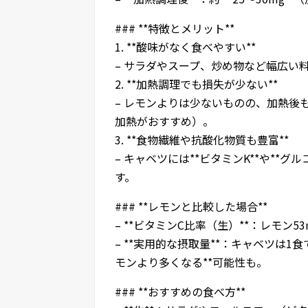
### **特徴とメリット**
1. **酸味がなく食べやすい**
– サラダやスープ、炒め物など幅広い
2. **加熱調理でも損失が少ない**
– レモンよりは少ないものの、加熱後
加熱がおすすめ）。
3. **食物繊維や抗酸化物質も豊富**
– キャベツには**ビタミンK**や**
す。
### **レモンと比較した場合**
– **ビタミンC比率（生）**：レモン53mg
– **実用的な摂取量**：キャベツは1
モンより多くなる**可能性も。
### **おすすめの食べ方**