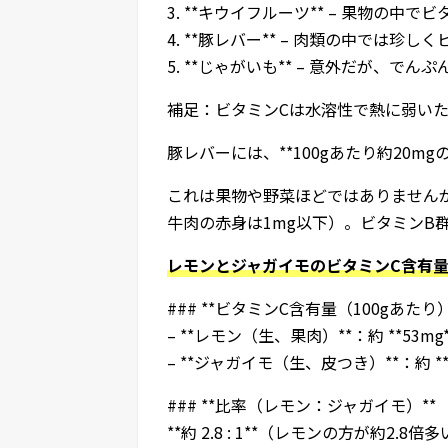
3. **キウイフルーツ** – 果物の中
4. **豚レバー** – 肉類の中では珍
5. **じゃがいも** – 意外だが、
補足：ビタミンCは水溶性で熱に弱い
豚レバーには、**100gあたり約20m
これは果物や野菜ほどではありませんが
牛肉の赤身は1mg以下）。ビタミンB
レモンとジャガイモのビタミンC含有
### **ビタミンC含有量（100gあたり）
– **レモン（生、果肉）**：約 **53mg*
– **ジャガイモ（生、皮つき）**：約 **1
### **比率（レモン：ジャガイモ）**
**約 2.8 : 1**（レモンの方が約2.8倍