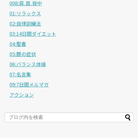
008:肩,首,背中
01:リラックス
02:自律訓練法
03:14日間ダイエット
04:聖書
05:膝の症状
06:バランス体操
07:名言集
09:7日間メルマガ
アクション