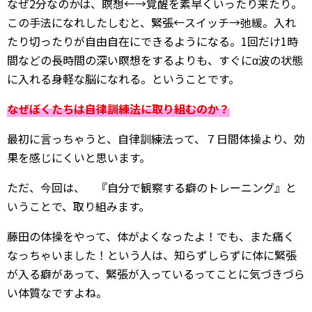
なぜ2分なのかは、瞑想←→覚醒を素早くいったり来たり。
この手法になれしたしむと、緊張←スイッチ→弛緩。入れ
たり切ったりが自由自在にできるようになる。1回だけ1時
間などの長時間の深い瞑想をするよりも、すぐにα波の状態
に入れる身軽な脳になれる。ということです。
なぜぼくたちは自律訓練法に取り組むのか？
最初に言っちゃうと、自律訓練法って、７日間体操より、効
果を感じにくいと思います。
ただ、今回は、 『自分で観察する癖のトレーニング』と
いうことで、取り組みます。
藤田の体操をやって、体がよくなったよ！でも、また痛く
なっちゃいました！という人は、知らずしらずに体に緊張
が入る癖があって、緊張が入っているってことに気づきづら
い体質なですよね。