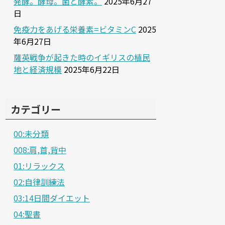
発酵。酵母。菌と酵素。
2025年6月27
日
免疫力をあげる栄養素=ビタミンC
2025
年6月27日
薩英戦争が起きた時のイギリスの植民
地と経済規模
2025年6月22日
カテゴリー
00:未分類
008:肩,首,背中
01:リラックス
02:自律訓練法
03:14日間ダイエット
04:聖書