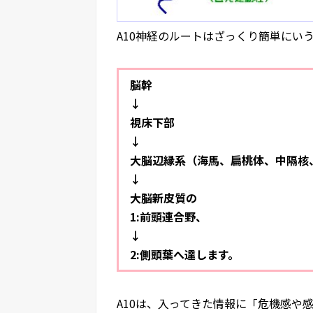
A10神経のルートはざっくり簡単にい
脳幹
↓
視床下部
↓
大脳辺縁系（海馬、扁桃体、中隔核
↓
大脳新皮質の
1:前頭連合野、
↓
2:側頭葉へ達します。
A10は、入ってきた情報に「危機感や