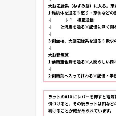
大脳辺縁系（ねずみ脳）に入る。恐
1:扁桃体を通る※怒り・恐怖などの
↓ ↓↑ 相互通信
↓ 2:海馬を通る※記憶に深く関
↓
3:側坐核、大脳辺縁系を通る※欲
↓
大脳新皮質
1:前頭連合野を通る※人間らしい
↓
2:側頭葉へ入って終わる※記憶・学
ラットのA10 にレバーを押すと電
慣づけると、その後ラットは餌など
続けることが確かめられています。