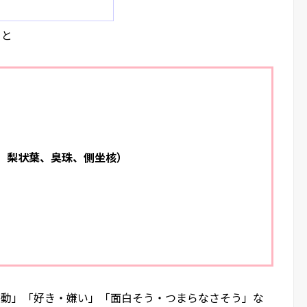
うと
、梨状葉、臭珠、側坐核）
感動」「好き・嫌い」「面白そう・つまらなさそう」な