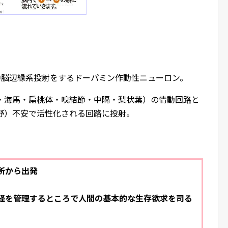
) の中脳辺縁系投射をするドーパミン作動性ニューロン。
側坐核・海馬・扁桃体・嗅結節・中隔・梨状葉）の情動回路と
前頭前野）不安で活性化される回路に投射。
所から出発
経を管理するところで人間の基本的な生存欲求を司る