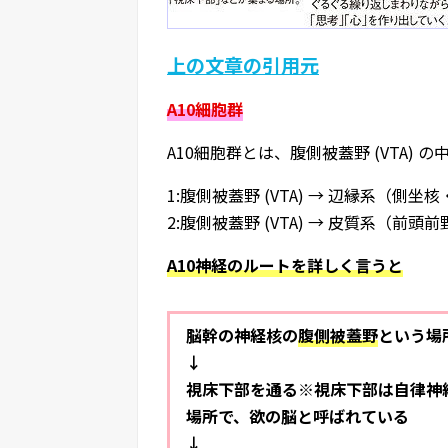
上の文章の引用元
A10細胞群
A10細胞群とは、腹側被蓋野 (VTA
1:腹側被蓋野 (VTA) → 辺縁系（
2:腹側被蓋野 (VTA) → 皮質系（
A10神経のルートを詳しく言うと
脳幹の神経核の
腹側被蓋野
という場
↓
視床下部を通る※視床下部は自律神
場所で、欲の脳と呼ばれている
↓