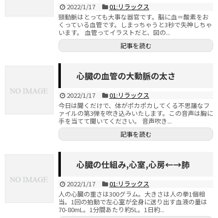
2022/1/17
01:リラックス
頸動脈はとっても大事な器官です。脳に血＝酸素をお
くっている血管です。しまっちゃうと3秒で失神しちゃ
います。 血管ってイラストだと、図の...
記事を読む
心臓の血管の大動脈の太さ
2022/1/17
01:リラックス
今日は聞くだけで、体がポカポカしてくる不思議なフ
ァイルの第3弾を吹き込みいたします。この音声は胸に
手を当てて聞いてください。 音声吹き...
記事を読む
心臓の仕組み,心室,心房←→肺
2022/1/17
01:リラックス
人の心臓の重さは300グラム。大きさは人の拳1個相
当。1回の拍動で左心室が全身に送り出す血液の量は
70-80mL。1分間あたり約5L。1日約...