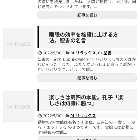
の違いを勉強しましたね。 人間と動物は、同じ骨、同
じ筋肉、でつくられています。...
記事を読む
睡眠の効率を格段に上げる方
法。聖書の名言
2022/5/30
01:リラックス
,
04:聖書
聖書の一節で 伝道者の書4:9-12 ひとりぼっちの人はか
わいそうだ。また，ふたりがいっしょに寝ると暖かい
が，ひとりでは，どうして暖...
記事を読む
楽しさは第四の本能。孔子「楽
しさは知識に勝つ」
2022/5/30
01:リラックス
動物の3大本能は有名ですよね。ご存知の ・食う ・寝
る ・エッチする の３つです。 でも、実際には動物に
は4番目の本能...