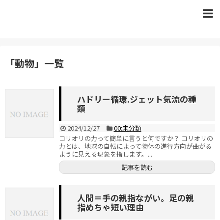
「
動物
」
一覧
ハドリー循環.ジェット気流の種
類
2024/12/27
00:未分類
コリオリの力って簡単に言うと何ですか？ コリオリの
力とは、地球の自転によって物体の進行方向が曲がる
ように見える現象を指します。...
記事を読む
人間＝手の親指ながい。足の親
指めちゃ短い理由